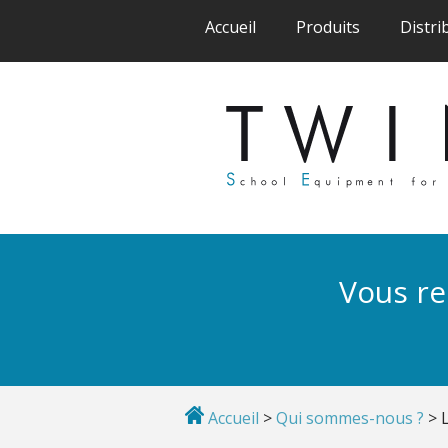
(current)
(current)
Accueil
Produits
Distri
Vous re
Accueil
>
Qui sommes-nous ?
>
L