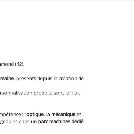
amond (42).
omaine
, présents depuis la création de
rsonnalisation produits sont le fruit
pétence : l’
optique
, la
mécanique
et
ligeables dans un
parc machines dédié
.