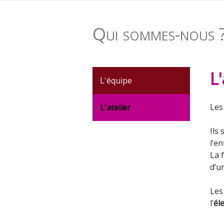
Qui sommes-nous 
L'
L'équipe
Les
L'atelier
Ils
l’en
La 
d’u
Les
l’
éle