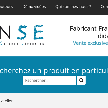
(current)
(current)
(current)
buteurs
Démo vidéos
Qui sommes-nous ?
Con
Fabricant Fra
did
Vente exclusiv
cherchez un produit en particul
’atelier