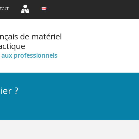
(current)
(current)
(current)
tact
nçais de matériel
actique
e aux professionnels
ier ?