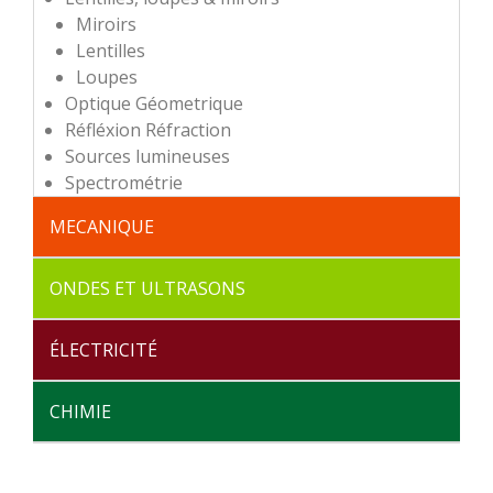
Miroirs
Lentilles
Loupes
Optique Géometrique
Réfléxion Réfraction
Sources lumineuses
Spectrométrie
MECANIQUE
Dynamique
Étude du vide
Matériaux
Oscillations
Statique
Rangements
ONDES ET ULTRASONS
Ondes Mecaniques
Sons
Rangements
ÉLECTRICITÉ
Alimentations
Circuits Electriques
Electromagnétisme
Transformateur Démontable
Rangements
CHIMIE
Accessoires
Electrochimie
Rangements