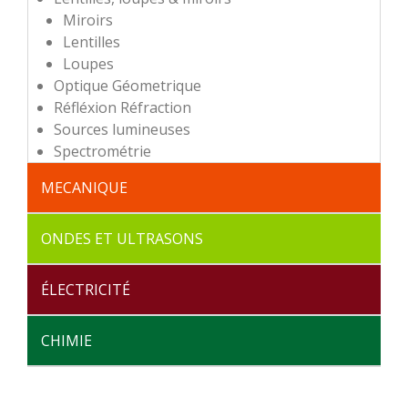
Miroirs
Lentilles
Loupes
Optique Géometrique
Réfléxion Réfraction
Sources lumineuses
Spectrométrie
MECANIQUE
Dynamique
Étude du vide
Matériaux
Oscillations
Statique
Rangements
ONDES ET ULTRASONS
Ondes Mecaniques
Sons
Rangements
ÉLECTRICITÉ
Alimentations
Circuits Electriques
Electromagnétisme
Transformateur Démontable
Rangements
CHIMIE
Accessoires
Electrochimie
Rangements