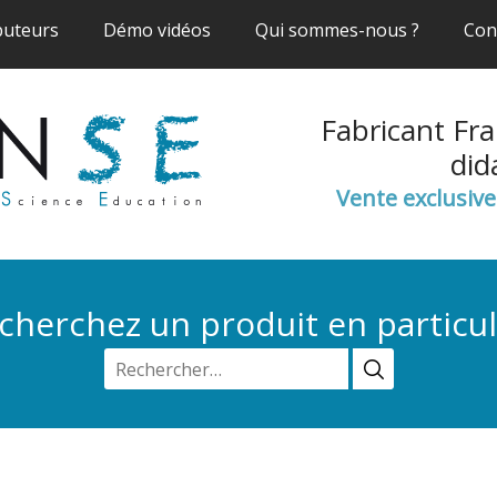
(current)
(current)
(current)
buteurs
Démo vidéos
Qui sommes-nous ?
Con
Fabricant Fra
did
Vente exclusiv
cherchez un produit en particul