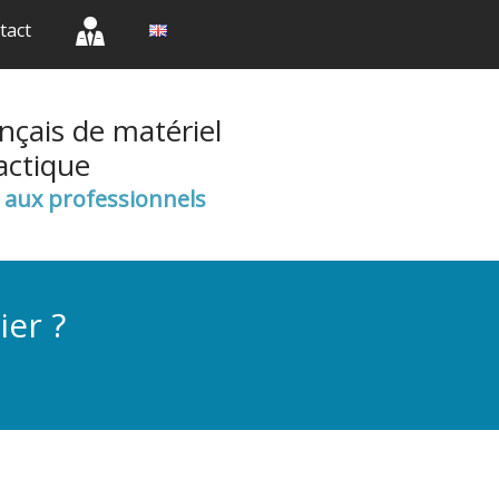
(current)
(current)
(current)
tact
nçais de matériel
actique
e aux professionnels
ier ?