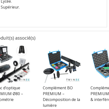
Lycée.
Supérieur.
duit(s) associé(s)
c d’optique
Complément BO
Compléme
MIUM Ø80 –
PREMIUM –
PREMIUM –
ométrie
Décomposition de la
& interfé
lumière