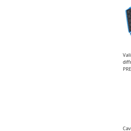
Val
dif
PRE
Cav