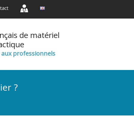
(current)
(current)
(current)
tact
nçais de matériel
actique
e aux professionnels
ier ?