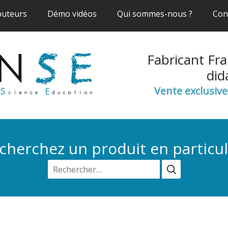
(current)
(current)
(current)
buteurs
Démo vidéos
Qui sommes-nous ?
Con
Fabricant Fra
did
Vente exclusiv
cherchez un produit en particul