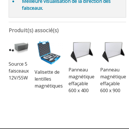
Meilleure
visualisation de la direction
des
faisceaux.
Produit(s) associé(s)
Source 5
Panneau
Panneau
faisceaux
Valisette de
magnétique
magnétique
12V/55W
lentilles
effaçable
effaçable
magnétiques
600 x 400
600 x 900