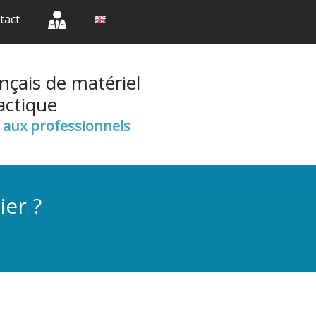
(current)
(current)
(current)
tact
nçais de matériel
actique
e aux professionnels
ier ?