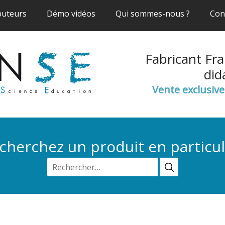
(current)
(current)
(current)
buteurs
Démo vidéos
Qui sommes-nous ?
Con
Fabricant Fra
did
Vente exclusiv
cherchez un produit en particul