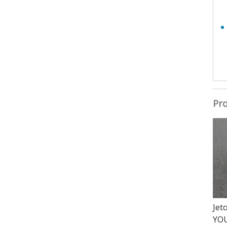
Pro
Jet
YO