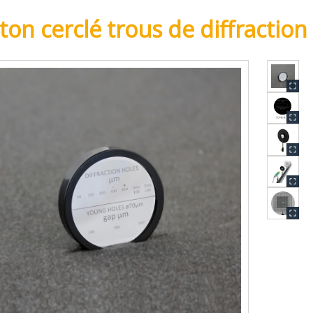
eton cerclé trous de diffracti