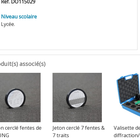
Ref. DO115029
Niveau scolaire
Lycée.
duit(s) associé(s)
on cerclé fentes de
Jeton cerclé 7 fentes &
Valisette d
UNG
7 traits
diffraction