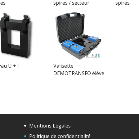
res
spires / secteur
spires
au U + I
Valisette
DEMOTRANSFO élève
Mentions Légales
Politique de confidentialité