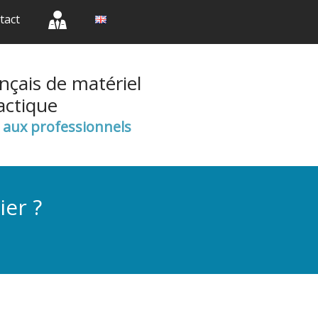
(current)
(current)
(current)
tact
nçais de matériel
actique
e aux professionnels
ier ?