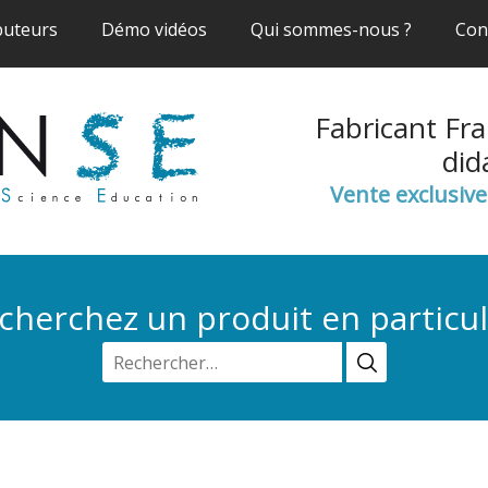
(current)
(current)
(current)
buteurs
Démo vidéos
Qui sommes-nous ?
Con
Fabricant Fra
did
Vente exclusiv
cherchez un produit en particul