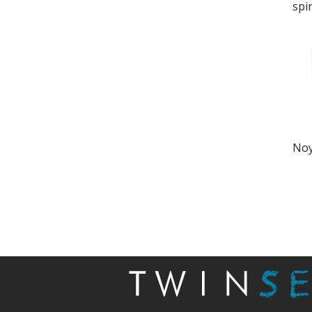
spi
Noy