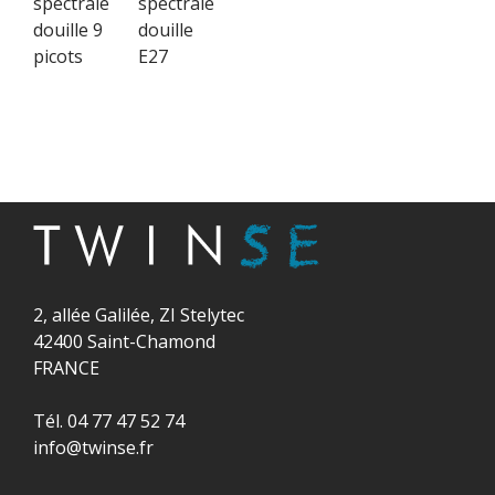
spectrale
spectrale
douille 9
douille
picots
E27
2, allée Galilée, ZI Stelytec
42400 Saint-Chamond
FRANCE
Tél. 04 77 47 52 74
info@twinse.fr