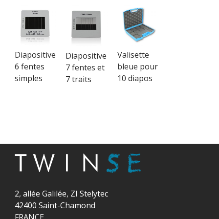
Diapositive
Valisette
Diapositive
6 fentes
bleue pour
7 fentes et
simples
10 diapos
7 traits
2, allée Galilée, ZI Stelytec
42400 Saint-Chamond
FRANCE