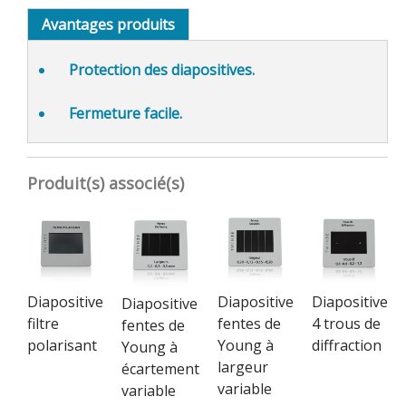
Avantages produits
Protection des diapositives.
Fermeture facile.
Produit(s) associé(s)
Diapositive
Diapositive
Diapositive
Diapositive
filtre
fentes de
4 trous de
fentes de
polarisant
Young à
diffraction
Young à
largeur
écartement
variable
variable