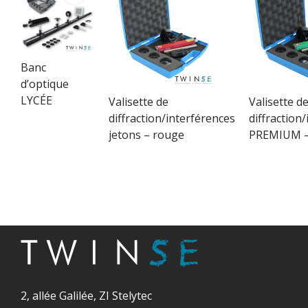
Banc
d’optique
LYCÉE
Valisette de
Valisette d
diffraction/interférences
diffraction
jetons – rouge
PREMIUM –
2, allée Galilée, ZI Stelytec