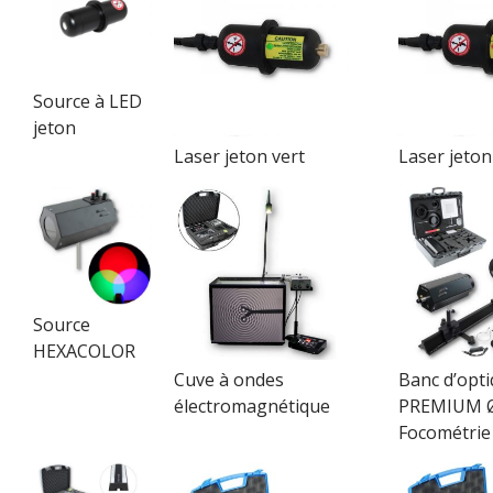
Source à LED
jeton
Laser jeton vert
Laser jeto
Source
HEXACOLOR
Cuve à ondes
Banc d’opt
électromagnétique
PREMIUM Ø
Focométrie