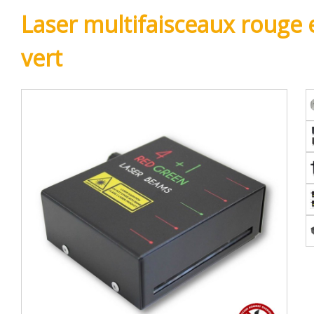
Laser multifaisceaux rouge 
vert