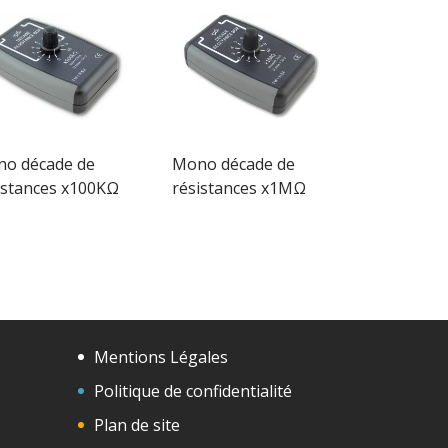
o décade de
Mono décade de
istances x100KΩ
résistances x1MΩ
Mentions Légales
Politique de confidentialité
Plan de site