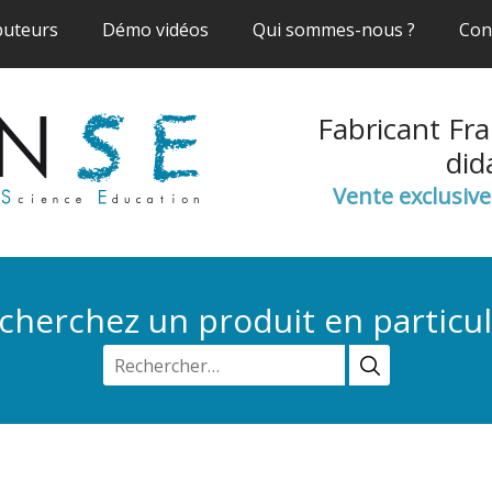
(current)
(current)
(current)
buteurs
Démo vidéos
Qui sommes-nous ?
Con
Fabricant Fra
did
Vente exclusiv
cherchez un produit en particul