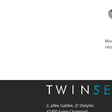
Mon
rés
2, allée Galilée, ZI Stelytec
42400 Saint-Chamond