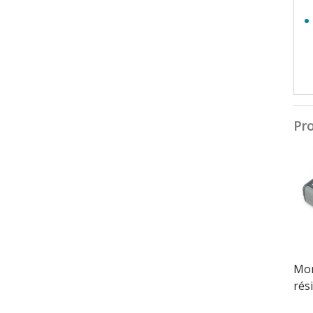
Pro
Mon
rés