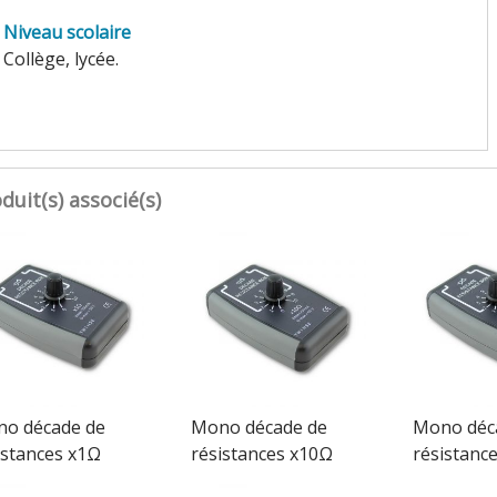
Niveau scolaire
Collège, lycée.
duit(s) associé(s)
o décade de
Mono décade de
Mono déc
istances x1Ω
résistances x10Ω
résistanc