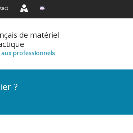
(current)
(current)
(current)
tact
nçais de matériel
actique
e aux professionnels
ier ?