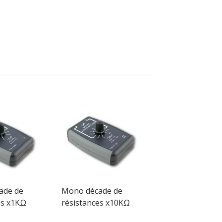
ade de
Mono décade de
es x1KΩ
résistances x10KΩ